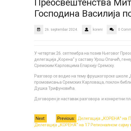
Преосвештенства Мит
Господина Василија п
26. septembar 2024.
koreni
0 Comm
У четвртак 26. септембра на позив Његовог Пре
делегација „Корена“ у саставу Урош Опачић, гене
Сремским Карловцима Епархију Сремску.
Разговор се водио на тему фрушкогорске школе 
промовисања Сремских Карловаца, поклон библио
Душка Трифуновића.
Договорен је наставак разговора и конкретни п
Kretanje
Next:
Previous:
Делегација „КОРЕНА“ на 
Делегација „КОРЕНА“ на 17 Регионалном сајму 