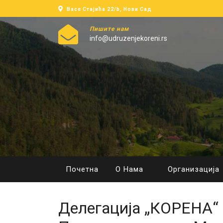
Васе Стајића 22/b, Нови Сад
Пишите нам
info@udruzenjekoreni.rs
Почетна
О Нама
Организација
Делегација „КОРЕНА“