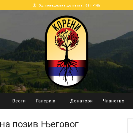
Од понедељка до петка : 08h -16h
Вести
Галерија
Донатори
Чланство
 на позив Његовог