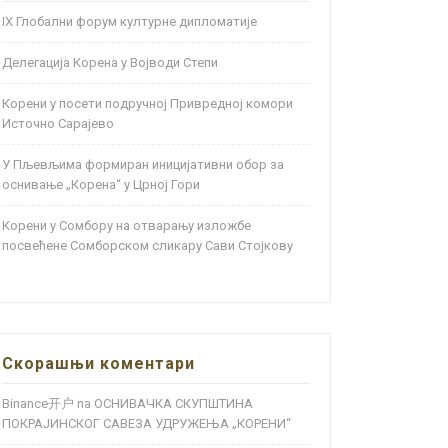
IX Глобални форум културне дипломатије
Делегација Корена у Војводи Степи
Корени у посети подручној Привредној комори
Источно Сарајево
У Пљевљима формиран иницијативни обор за
оснивање „Корена“ у Црној Гори
Корени у Сомбору на отварању изложбе
посвећене Сомборском сликару Сави Стојкову
Скорашњи коментари
Binance开户
ОСНИВАЧКА СКУПШТИНА
na
ПОКРАЈИНСКОГ САВЕЗА УДРУЖЕЊА „КОРЕНИ“