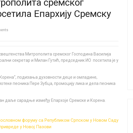
рополита сремског
осетила Епархију Сремску
ents
освештенства Митрополита сремског Господина Василија
рални секретар и Милан Гутић, председник ИО посетила је у
„Корена“, подизања духовности деце и омладине,
теке песника Пере Зубца, промоцију лика и дела песника
лан даље сарадње између Епархоје Сремске и Корена.
Пословном форуму са Републиком Српском у Новом Саду
привреде у Новој Пазови