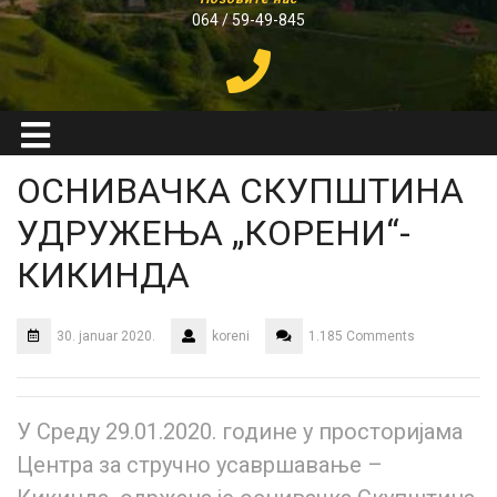
064 / 59-49-845
ОСНИВАЧКА СКУПШТИНА
УДРУЖЕЊА „КОРЕНИ“-
КИКИНДА
30. januar 2020.
koreni
1.185 Comments
У Среду 29.01.2020. године у просторијама
Центра за стручно усавршавање –