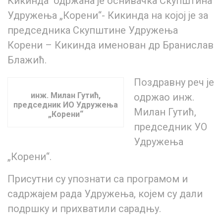
Кикинда одржана је оснивачка Скупштина
Удружења „Корени“- Кикинда на којој је за
председника Скупштине Удружења
Корени – Кикинда именован др Бранислав
Блажић.
Поздравну реч је
инж. Милан Гутић,
одржао инж.
председник ИО Удружења
Милан Гутић,
„Корени“
председник УО
Удружења
„Корени“.
Присутни су упознати са програмом и
садржајем рада Удружења, којем су дали
подршку и прихватили сарадњу.