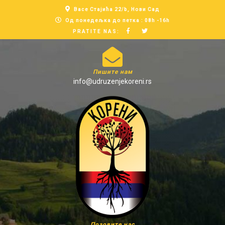
Васе Стајића 22/b, Нови Сад
Од понедељка до петка : 08h -16h
PRATITE NAS:
Пишите нам
info@udruzenjekoreni.rs
Позовите нас