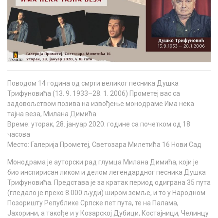
Поводом 14 година од смрти великог песника Душка
Трифуновића (13. 9. 1933–28. 1. 2006) Прометеј вас са
задовољством позива на извођење монодраме Има нека
тајна веза, Милана Димића.
Време: уторак, 28. јануар 2020. године са почетком од 18
часова
Место: Галерија Прометеј, Светозара Милетића 16 Нови Сад
Монодрама је ауторски рад глумца Милана Димића, који је
био инспирисан ликом и делом легендардног песника Душка
Трифуновића. Представа је за кратак период одиграна 35 пута
(гледало је преко 8.000 људи) широм земље, и то у Народном
Позоришту Републике Српске пет пута, те на Палама,
Јахорини, а такође и у Козарској Дубици, Костајници, Челинцу