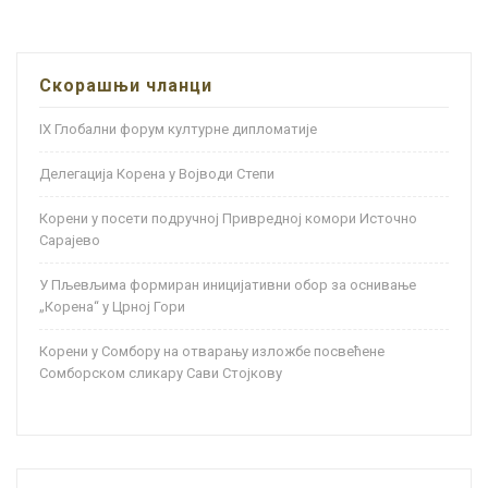
Скорашњи чланци
IX Глобални форум културне дипломатије
Делегација Корена у Војводи Степи
Корени у посети подручној Привредној комори Источно
Сарајево
У Пљевљима формиран иницијативни обор за оснивање
„Корена“ у Црној Гори
Корени у Сомбору на отварању изложбе посвећене
Сомборском сликару Сави Стојкову