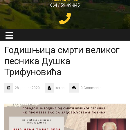
064 / 59-49-845
Годишњица смрти великог
песника Душка
Трифуновића
28. januar 2020.
koreni
0 Comments