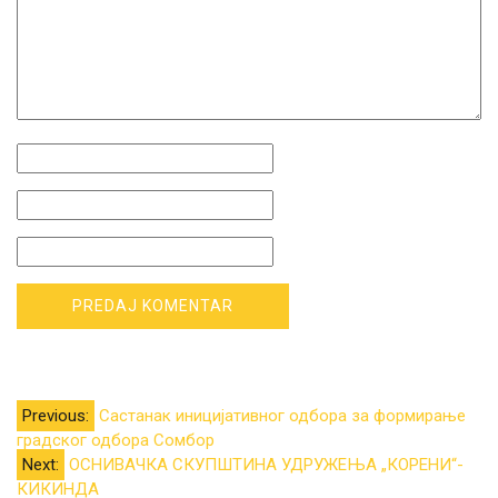
Kretanje
Previous:
Састанак иницијативног одбора за формирање
градског одбора Сомбор
članka
Next:
ОСНИВАЧКА СКУПШТИНА УДРУЖЕЊА „КОРЕНИ“-
КИКИНДА