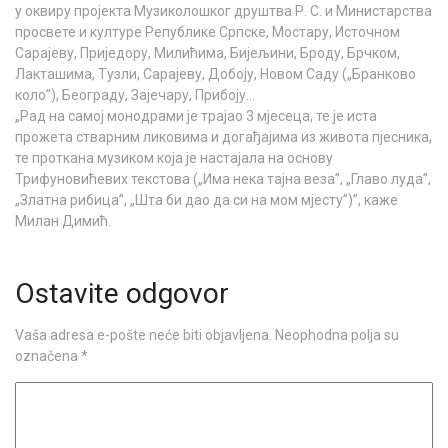
у оквиру пројекта Музиколошког друштва Р. С. и Министарства
просвете и културе Републике Српске, Мостару, Источном
Сарајеву, Приједору, Милићима, Бијељини, Броду, Брчком,
Лакташима, Тузли, Сарајеву, Добоју, Новом Саду („Бранково
коло”), Београду, Зајечару, Прибоју…
„Рад на самој монодрами је трајао 3 мјесеца, те је иста
прожета стварним ликовима и догађајима из живота пјесника,
те проткана музиком која је настајала на основу
Трифуновићевих текстова („Има нека тајна веза”, „Главо луда”,
„Златна рибица”, „Шта би дао да си на мом мјесту”)”, каже
Милан Димић.
Ostavite odgovor
Vaša adresa e-pošte neće biti objavljena.
Neophodna polja su
označena
*