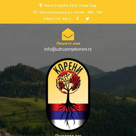
Васе Стајића 22/b, Нови Сад
Од понедељка до петка : 08h -16h
PRATITE NAS:
Пишите нам
info@udruzenjekoreni.rs
Позовите нас