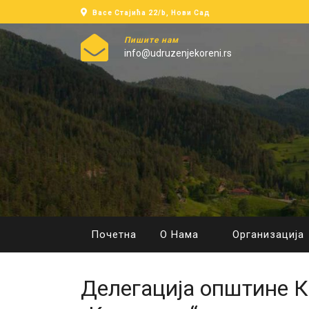
Васе Стајића 22/b, Нови Сад
Пишите нам
info@udruzenjekoreni.rs
Почетна
О Нама
Организација
Делегација општине К