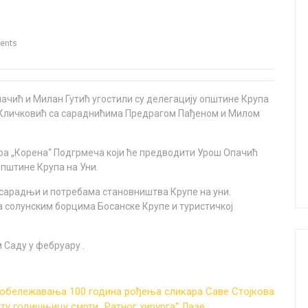
ents
ачић и Милан Гутић угостили су делегацију општине Крупа
ко Кличковић са сараднићима Предрагом Пађеном и Милом
а „Корена“ Подгрмеча који ће предводити Урош Опачић
општине Крупа на Уни.
 сарадњи и потребама становништва Крупе на уни.
а солунским борцима Босанске Крупе и туристичкој
 Саду у фебруару .
бележавања 100 година рођења сликара Саве Стојкова
ту годишњицу смрти „Ратног хирурга“ Лазе