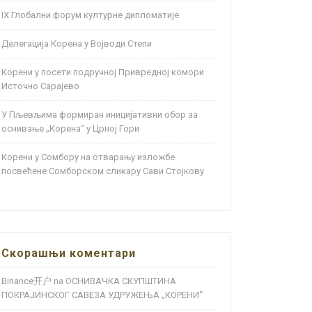
IX Глобални форум културне дипломатије
Делегација Корена у Војводи Степи
Корени у посети подручној Привредној комори
Источно Сарајево
У Пљевљима формиран иницијативни обор за
оснивање „Корена“ у Црној Гори
Корени у Сомбору на отварању изложбе
посвећене Сомборском сликару Сави Стојкову
Скорашњи коментари
Binance开户
ОСНИВАЧКА СКУПШТИНА
na
ПОКРАЈИНСКОГ САВЕЗА УДРУЖЕЊА „КОРЕНИ“