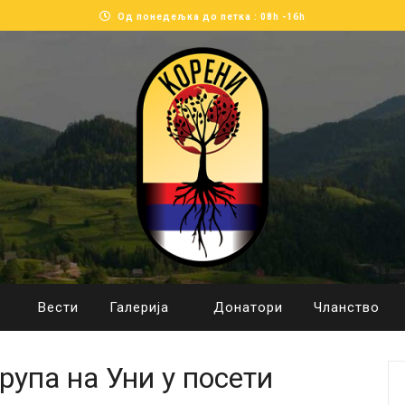
Од понедељка до петка : 08h -16h
Вести
Галерија
Донатори
Чланство
рупа на Уни у посети